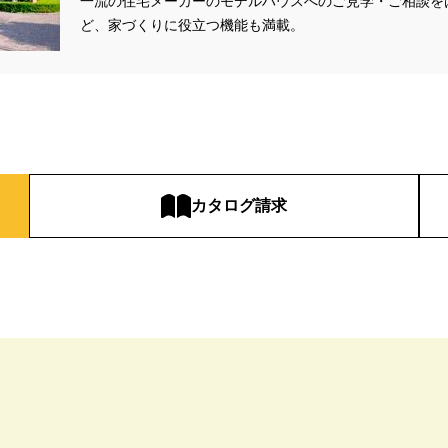
一流の住宅メーカーのモデルハウスへのご見学・ご相談を
ど、家づくりに役立つ機能も満載。
#お金の話相談会
#かき氷
#かけっこ
#かしこい家づくり
#き
家づくり
#これからの住宅選び
#ご予約不要
#ご入居宅
#ご入居宅見
#ご来場WEB予約キャンペーン
#ご来場キャンペーン
#ご来場プレゼント
住宅
#さいたま市浦和区領家
#さよならキャンペーン
#さらぽか
#
#そらのま
#とうもろこし味来収穫体験付
#なんでも相談
#はじめて
し見学会
#まちびらき
#みらいエコ住宅2026
#もりぞう
#もりぞう
イシングクッキー
#アイスプレゼント
#アイスマート
#アイ工務店
カタログ請求
ドアリビングフェア
#アキュラホーム
#アクアリュウム
#アクセサリー
ー
#アールギャラリー
#イズ熊谷展示場
#イヌ・ネコ
#イベント
イブ
#インテリア
#インテリアキッチン
#インナーガレージ
#イー
いらない家
#エアロハス
#エネレボZ
#エリア（上尾市）
#エリア（
オンラインセミナー
#オンライン工場ツアー
#オンライン工場見学
#オ
イン見学会
#オーダーキッチン
#オーナ―様宅ツアー
#オーナー住宅
家庭訪問
#オーナー様宅見学
#オーナー様宅見学会
#オーナー様限定
ウス・アーキテクト
#オープン記念
#カタログ
#カタログ請求者様限定
#ガレージ
#ガレージハウス
#キッズコーナー
#キッズルームあり
#