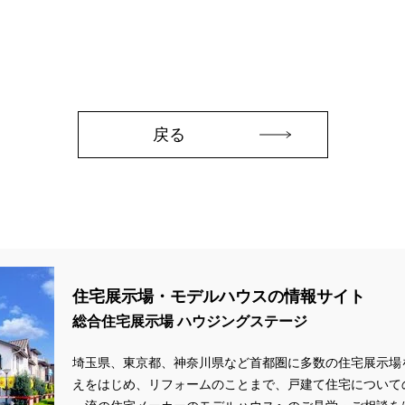
zonギフトカードプレゼント
#Amazonギフトプレゼント
#Amazonギフト
aHouse
#DESIGN OFFICE
#English available
#EnglishOK
#FPセ
#GWイベント
#GWイベント展示場
#GWキャンペーン
#GXフェア
#GX補助金
#HD日本ハウス
#HEBEL HAUS
#HInokiya
#HUGme
sgin
#LIXIL
#LUXURY CAMPAIGN
#Luxury Festa
#Naturia
#
戻る
nasonic Homes
#panasonichomes
#Panasonicショールーム
#PAWT
#QUOカードプレゼント
#QUOカードｐａｙプレゼントキャンペーン
#RAKU 
DGsな家
#select PACKAGE
#se構法
#Skye5
#SR
#sumitomo fo
ife Museum
#WEB
#WEBおうち見学会
#WEBでマイホーム
#WE
定キャンペーン
#WEB予約限定来場特典
#WEB予約＆ご来場
#WEB来場
#W基礎断熱
#W断熱
#W断熱フェア
#xevoΣ
#YouTube
#Y
住宅展示場・モデルハウスの情報サイト
ラスエネルギー住宅
#ZEH仕様標準
#Z空調
#【9/１防災の日】
#【
総合住宅展示場 ハウジングステージ
#あったかい
#あったかハイム
#いいとこどり、始まる。
#いい暮ら
れ
#おしゃれな家づくり
#おしやれな家づくり
#おひさまハイム
#
埼玉県、東京都、神奈川県など首都圏に多数の住宅展示場
#お子様も楽しめる
#お子様向け
#お子様歓迎
#お宅見学
#お客様
えをはじめ、リフォームのことまで、戸建て住宅について
情報
#お得
#お得な家づくり
#お得な情報
#お得情報
#お散歩