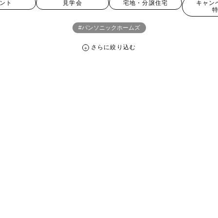
ント
見学会
宅地・分譲住宅
キャン
#パンソニックホームズ
さらに絞り込む
さらに絞り込む
宅地・分譲住宅
キャンペーン・特典
お知らせ
ペーン ＃イベント
##スウェーデンハウス ＃内覧会 ＃イベント
##一斉
#スウェーデンハウスの分譲住宅
#,ライフプランン
#1000万円プレゼント
#2024年
#2025年断熱仕様
#2026年カレンダー
#20時から見学
周年
#3F建て
#3か月で土地を決める
#3階建
#3階建て
#3階建分
て見学会 完成
#6/1(土）GRAND OPEN
#6月限定
#6月限定イベント