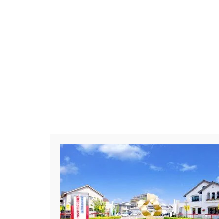
#Amazonギフトカード
#ama
#BALMUDA
#BinO
#Daiw
#Germoglio
#GRAND OPEN
#GX志向型住宅
#gx相談会
#instalive
#IOT
#lifeknit de
#NISA
#OPENHOUSE
#Pa
#PayPayポイントプレゼント
#Ready Made Houshinng.
#S
#TOKYOWOOD
#Tomorrow's L
#WEB予約限定
#WEB予約限
#wonder HAUS
#wonderhaus
#Z
#zeh
#ZEHを超えるプ
#【間取り相談会】
#あざみ野
#おうち見学ウィーク
#おしゃ
#お子さんと一緒に
#お子様
#お年玉
#お庭
#お役立ち