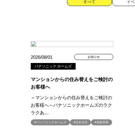
すべて
イベ
カテゴリー
2026/08/01
お知らせ
パナソニック ホームズ
すべて
イベント
見学会
マンションからの住み替えをご検討の
ハッシュタグ
お客様へ
～マンションからの住み替えをご検討の
##スウェーデンハウス ＃キャン
お客様へ～パナソニックホームズのラク
##一斉現場見学会 #完成現場 
ラクあ…
#1日限定イベント
#1級建築士
#パンソニックホームズ
#注文住宅
#花粉対策
#3/28（木）NEW OPEN
#35
#4年連続世界記録達成
#5階建