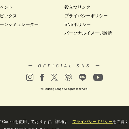
ベント
役立つリンク
#キャンペーン情報
#キャンペーン開催中
#キラテックタイル
#ク
クリスマス
ピックス
#クリスマスイベント
#クリスマスツリー
プライバシーポリシー
#クリニック
レゼント
#グットデザイン賞受賞歴有り
#グッドデザイン賞
#グランス
ーンシミュレーター
SNSポリシー
ップキャンペーン
#グレードアッププレゼント特典
#ゲーム
#コストパ
パーソナルイメージ診断
ウイーク
#サッシ
#サマーキャンペーン
#サラウェル
#シャーウッド
ツアー
#ショールーム見学
#シールづくり
#ジャパンディ
#ジョー
ト＃イベント
#スウェーデンハウス ＃完成内覧会 ＃イベント
#スウェー
ロアー
#スタイリッシュ
#スタンプラリー
#スペシャルイベント
#
ー OFFICIAL SNS ー
ュレア文京向丘2丁目
#セミオーダー
#セミオーダー住宅
#セミナー
ー
#タイル
#タイルの家
#タマホーム
#タワーマンション
#ダイ
#ダイワ錦糸町展示場
#ツアー
#テクノロジー
#テレビ放送
#ディ
© Housing Stage All rights reserved.
ナー設計
#デザイン
#デザインオフィス監修
#デザインセミナー
#
#ナチュリア
#ナフサショック
#ニジマス
#ネコと暮らす
#ハロ
ィン設え
#ハワイアン
#ハンドメイド
#バスツアー
#バス見学会
ン
#バーチャル体験
#パズルハント
#パナソニック
#パナソニック
Cookieを使⽤しております。詳細は、
プライバシーポリシー
をご覧く
#パナソニックホームズの家
#パナソニックホームズの空気・換気
#パナソ