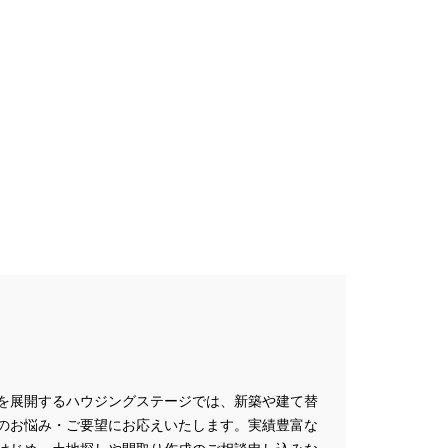
プレゼントキャンペーン
ミナー
#FP相談会
#GX型志向住宅
#iDeCo
#IH
#instagram
NEW OPEN
#newモデルハウス
NER
SPA Staition
restry
#TLM
Bイベント
#WEBセミナー
特典
#web見学会
outube LIVE
#YouTube配信
家族と暮らしを守る住まいづくり】
し
#えらべる
お土地探し
#お子さま連れOK
を展開するハウジングステージでは、新築や建て替
満足度
#お家づくり
のお悩み・ご要望にお応えいたします。実績豊富な
#お散歩見学会
#お正月