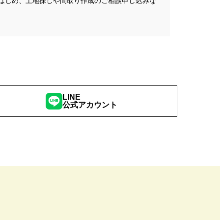
はじめ、土地探しや間取り作成のご相談申し込みな
こりん
#きれいなまち
学
#ご成約特典
#ご来場予約フェア
さわやかハイム
#しっくい
の家づくり
#ひのき
の家
#もるぞう
#アウトドアスタイル
LINE
公式アカウント
ワークショップ
#イベント情報
#インスタ
スター
#ウィザースホーム
全国一斉）
#エリア（埼玉県）
ンライン相談
#オンライン相談会
#オーナー様の生の声が聴ける！
#オーナ様宅見学会
#オープン
#カビ・ダニ・臭い
キッチン
#キッチンカー