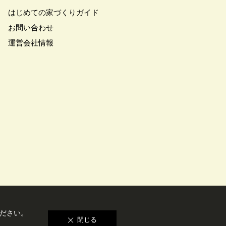
はじめての家づくりガイド
アトロ断熱フェア
#クオカード
#クレバリホーム
お問い合わせ
マート
#グランドオープン
運営会社情報
フォーマンス
#コスパ
#シャーウッド熊谷展示場
ズタウン
#スウェーデンハウス
デンハウスの分譲住宅
スマホで気軽に
#セキスイハイム
#セルフ撮影会
ワハウス
ズニー
#デザイナー
トヨタホーム
#トヨタホーム東京
インイベント
#ハロウィン
#バリアフリー
#バリスタ
ホームズ
ださい。
閉じる
ニックホームズ全館空調