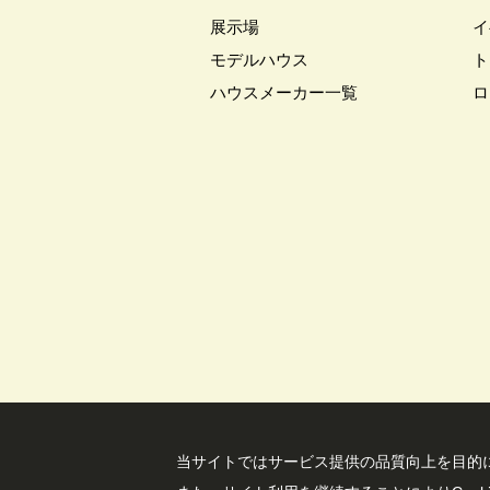
展示場
イ
#キッチン収納
#キャンペーン
モデルハウス
#クチーナ
#クッキング
#
ト
#クレバリーホーム
#グッズプ
ハウスメーカー一覧
ロ
#グレードアップ
#グレードア
#コンシェルジュ
#ゴールデン
#ショールーム
#ショールーム
#スウェーデンハウス ＃プレゼン
#スキップフロア
#スキップフ
#セキスイハイム木の家
#セキ
#セレクトプレミアム
#ソーラ
#ダイワハウスインスタグラム
#デザイナーズハウス
#デザイ
#トヨタホ－ム
#ナイトツアー
#ハロウィンイベント
#ハロウ
#バルーンアート
#バレンタイ
当サイトではサービス提供の品質向上を⽬的に
#パナソニックホームズの分譲