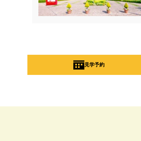
#お知らせ
#お米券
#お花見
#こだわりたい方
#こだわりの
#ご来場WEB予約キャンペンーン
#さいたま市
#さいたま市注文
#すみっコぐらし
#すみりん
#へーベルハウス
#ほったらか
#ゆっくり見学
#アイ
#ア
見学予約
#アウトドアリビング
#アウト
#アルネットホーム
#アレルギ
#インスタグラム
#インスタラ
#ウェブ予約限定
#エアコンの
#オシャレ
#オンライン
#
#オンライン相談窓口
#オンラ
#オーナー様宅
#オーナー様宅
#オープンハウス
#オープンハ
#カースペース
#ガラポン