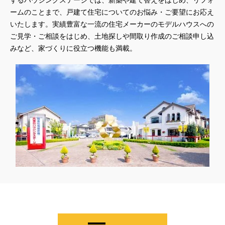
するハウジングステージでは、新築や建て替えをはじめ、リフォ
#お子さま連れOK
#お子さんと一緒に
#お子様
ームのことまで、戸建て住宅についてのお悩み・ご要望にお応え
#お子様も楽しめる
#お子様向け
#お子様歓迎
#お宅見学
いたします。実績豊富な一流の住宅メーカーのモデルハウスへの
ご見学・ご相談をはじめ、土地探しや間取り作成のご相談申し込
#お客様満足度
#お家づくり
#お年玉
#お庭
みなど、家づくりに役立つ機能も満載。
#お役立ち情報
#お得
#お得な家づくり
#お得な情報
#お得情報
#お散歩
#お散歩見学会
#お正月
#お知らせ
#お米券
#お花見
#お金の話相談会
#かき氷
#かけっこ
#かしこい家づくり
#きこりん
#きれいなまち
#こだわりたい方
#こだわりの家づくり
#これからの住宅選び
#ご予約不要
#ご入居宅
#ご入居宅見学
#ご成約特典
#ご来場WEB予約キャンペンーン
#ご来場WEB予約キャンペーン
#ご来場キャンペーン
#ご来場プレゼント
#ご来場予約フェア
#さいたま市
#さいたま市注文住宅
#さいたま市浦和区領家
#さよならキャンペーン
#さらぽか
#さわやかハイム
#しっくい
#すみっコぐらし
#すみりん
#そらのま
#とうもろこし味来収穫体験付
#なんでも相談
#はじめての家づくり
#ひのき
#へーベルハウス