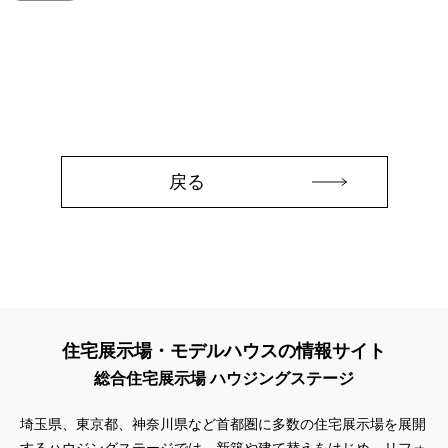
#QUOカードプレゼント
#QUOカードｐａｙプレゼントキャンペーン
#RAKU SPA Staition
#Ready Made Houshinng.
#SDGsな家
#select PACKAGE
#se構法
#Skye5
#SR
#sumitomo forestry
#TLM
#TOKYOWOOD
#Tomorrow's Life Museum
#WEB
#WEBおうち見学会
#WEBでマイホーム
#WEBイベント
#WEBセミナー
#WEB予約限定
#WEB予約限定キャンペーン
戻る
#WEB予約限定来場特典
#WEB予約＆ご来場
#WEB来場特典
#web見学会
#wonder HAUS
#wonderhaus
#W基礎断熱
#W断熱
#W断熱フェア
#xevoΣ
#YouTube
#Youtube LIVE
#YouTube配信
#Z
#zeh
#ZEHを超えるプラスエネルギー住宅
#ZEH仕様標準
#Z空調
#【9/１防災の日】
#【家族と暮らしを守る住まいづくり】
#【間取り相談会】
住宅展示場・モデルハウスの情報サイト
#あざみ野
#あったかい
#あったかハイム
総合住宅展示場 ハウジングステージ
#いいとこどり、始まる。
#いい暮らし
#えらべる
#おうち見学ウィーク
#おしゃれ
#おしゃれな家づくり
埼玉県、東京都、神奈川県など首都圏に多数の住宅展示場を展開
#おしやれな家づくり
#おひさまハイム
#お土地探し