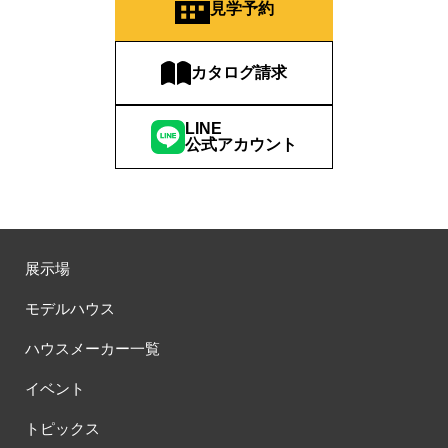
#ほったらかし見学会
#まちびらき
#みらいエコ住宅2026
見学予約
#もりぞう
#もりぞうの家
#もるぞう
#ゆっくり見学
#アイ
#アイシングクッキー
#アイスプレゼント
カタログ請求
#アイスマート
#アイ工務店
#アウトドアスタイル
#アウトドアリビング
#アウトドアリビングフェア
LINE
#アキュラホーム
#アクアリュウム
#アクセサリーワークショップ
公式アカウント
#アルネットホーム
#アレルギー
#アールギャラリー
#イズ熊谷展示場
#イヌ・ネコ
#イベント
#イベント情報
#インスタ
#インスタグラム
#インスタライブ
#インテリア
#インテリアキッチン
#インナーガレージ
#イースター
展示場
#ウィザースホーム
#ウェブ予約限定
#エアコンのいらない家
#エアロハス
#エネレボZ
#エリア（上尾市）
モデルハウス
#エリア（全国一斉）
#エリア（埼玉県）
#オシャレ
ハウスメーカー一覧
#オンライン
#オンラインセミナー
#オンライン工場ツアー
#オンライン工場見学
#オンライン相談
#オンライン相談会
イベント
#オンライン相談窓口
#オンライン見学会
#オーダーキッチン
トピックス
#オーナ―様宅ツアー
#オーナー住宅