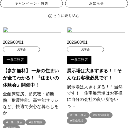
キャンペーン・特典
お知らせ
さらに絞り込む
さらに絞り込む
カテゴリー
すべて
イベント
見学会
宅地・分譲住宅
2026/08/01
2026/08/01
キャンペーン・特典
お知らせ
見学会
見学会
一条工務店
一条工務店
ハッシュタグ
【参加無料】 一条の住まい
展示場は大きすぎる！！そ
##スウェーデンハウス ＃キャンペーン ＃イベント
が全てわかる！ 『住まいの
んなお客様必見です！
##スウェーデンハウス ＃内覧会 ＃イベント
##一斉現場見学会
体験会』開催中！
展示場は大きすぎる！！当然
##一斉現場見学会 #完成現場 #スウェーデンハウスの分譲住宅
です！ 住宅展示場はお客様
全館床暖房、超気密・超断
#,ライフプランン
#1000万円プレゼントキャンペーン
#100年住宅
に自分の会社の良い所をい
熱、耐震性能、高性能サッシ
#1日限定イベント
#1級建築士
#2024年
#2025年断熱仕様
っ…
など、快適で安心な暮らしを
#2026年カレンダー
#20時から見学
#2世帯住宅
か…
#一条工務店
#全館床暖房
#3/28（木）NEW OPEN
#35周年
#3F建て
#完成現場
#一条工務店
#全館空調
#3か月で土地を決める
#3階建
#3階建て
#3階建分譲地
#見学会