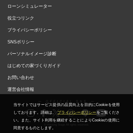
#オーナー様の生の声が聴ける！
#オーナー様宅
ローンシミュレーター
#オーナー様宅家庭訪問
#オーナー様宅見学
#オーナー様宅見学会
役立つリンク
#オーナー様限定
#オーナ様宅見学会
#オープン
#オープンハウス
#オープンハウス・アーキテクト
#オープン記念
プライバシーポリシー
#カタログ
#カタログ請求者様限定
#カビ・ダニ・臭い
SNSポリシー
#カースペース
#ガラポン
#ガレージ
#ガレージハウス
#キッズコーナー
#キッズルームあり
#キッチン
パーソナルイメージ診断
#キッチンカー
#キッチン収納
#キャンペーン
はじめての家づくりガイド
#キャンペーン情報
#キャンペーン開催中
#キラテックタイル
#クアトロ断熱フェア
#クオカード
#クチーナ
#クッキング
お問い合わせ
#クリスマス
#クリスマスイベント
#クリスマスツリー
運営会社情報
#クリニック
#クレバリホーム
#クレバリーホーム
#グッズプレゼント
#グットデザイン賞受賞歴有り
ー OFFICIAL SNS ー
当サイトではサービス提供の品質向上を⽬的にCookieを使⽤
#グッドデザイン賞
#グランスマート
#グランドオープン
しております。詳細は、
プライバシーポリシー
をご覧くださ
#グレードアップ
#グレードアップキャンペーン
い。
また、サイト利⽤を継続することによりCookieの使⽤に
#グレードアッププレゼント特典
#ゲーム
#コストパフォーマンス
© Housing Stage All rights reserved.
同意するものとします。
#コスパ
#コンシェルジュ
#ゴールデンウイーク
#サッシ