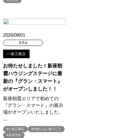
#45階
#4年連続世界記録達成
#5階建て見学会 完成
#6/1(土）GRAND OPEN
#6月限定
#6月限定イベント
#8/19・8/20
#8/1～9/30
#Amazonギフトカード
#amazonギフトカードプレゼント
#Amazonギフトプレゼント
2026/08/01
#Amazonギフトプレゼントキャンペーン
#BALMUDA
#BinO
見学会
#DaiwaHouse
#DESIGN OFFICE
#English available
一条工務店
#EnglishOK
#FPセミナー
#FP相談会
#Germoglio
お待たせしました！新座朝
#GRAND OPEN
#GWイベント
#GWイベント展示場
霞ハウジングステージに最
#GWキャンペーン
#GXフェア
#GX型志向住宅
新の『グラン・スマート』
#GX志向型住宅
#gx相談会
#GX補助金
#HD日本ハウス
がオープンしました！！
#HEBEL HAUS
#HInokiya
#HUGme
#iDeCo
#IH
新座朝霞エリアで初めての
#instagram
#instalive
#IOT
#lifeknit desgin
#LIXIL
『グラン・スマート』の展示
#LUXURY CAMPAIGN
#Luxury Festa
#Naturia
場がオープンいたしました。
#NEW OPEN
#newモデルハウス
#NISA
#OPENHOUSE
…
#Panasonic Homes
#panasonichomes
#Panasonicショールーム
#一条工務店
#失敗しない家づくり
#PAWTNER
#PayPayポイントプレゼント
#見学予約