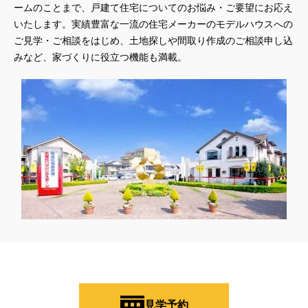
#QUOカードプレゼント
#QUOカードｐａｙプレゼントキャンペーン
ームのことまで、戸建て住宅についてのお悩み・ご要望にお応え
いたします。実績豊富な一流の住宅メーカーのモデルハウスへの
#RAKU SPA Staition
#Ready Made Houshinng.
#SDGsな家
ご見学・ご相談をはじめ、土地探しや間取り作成のご相談申し込
#select PACKAGE
#se構法
#Skye5
#SR
みなど、家づくりに役立つ機能も満載。
#sumitomo forestry
#TLM
#TOKYOWOOD
#Tomorrow's Life Museum
#WEB
#WEBおうち見学会
#WEBでマイホーム
#WEBイベント
#WEBセミナー
#WEB予約限定
#WEB予約限定キャンペーン
#WEB予約限定来場特典
#WEB予約＆ご来場
#WEB来場特典
#web見学会
#wonder HAUS
#wonderhaus
#W基礎断熱
#W断熱
#W断熱フェア
#xevoΣ
#YouTube
#Youtube LIVE
#YouTube配信
#Z
#zeh
#ZEHを超えるプラスエネルギー住宅
#ZEH仕様標準
#Z空調
#【9/１防災の日】
#【家族と暮らしを守る住まいづくり】
#【間取り相談会】
#あざみ野
#あったかい
#あったかハイム
#いいとこどり、始まる。
#いい暮らし
#えらべる
#おうち見学ウィーク
#おしゃれ
#おしゃれな家づくり
#おしやれな家づくり
#おひさまハイム
#お土地探し
見学予約