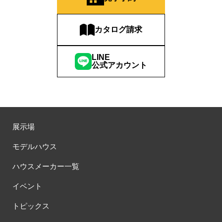
#お子さま連れOK
#お子さんと一緒に
#お子様
#お子様も楽しめる
#お子様向け
#お子様歓迎
#お宅見学
カタログ請求
#お客様満足度
#お家づくり
#お年玉
#お庭
#お役立ち情報
#お得
#お得な家づくり
#お得な情報
LINE
#お得情報
#お散歩
#お散歩見学会
#お正月
#お知らせ
公式アカウント
#お米券
#お花見
#お金の話相談会
#かき氷
#かけっこ
#かしこい家づくり
#きこりん
#きれいなまち
#こだわりたい方
#こだわりの家づくり
#これからの住宅選び
#ご予約不要
#ご入居宅
#ご入居宅見学
#ご成約特典
展示場
#ご来場WEB予約キャンペンーン
#ご来場WEB予約キャンペーン
#ご来場キャンペーン
#ご来場プレゼント
#ご来場予約フェア
モデルハウス
#さいたま市
#さいたま市注文住宅
#さいたま市浦和区領家
ハウスメーカー一覧
#さよならキャンペーン
#さらぽか
#さわやかハイム
#しっくい
#すみっコぐらし
#すみりん
#そらのま
イベント
#とうもろこし味来収穫体験付
#なんでも相談
トピックス
#はじめての家づくり
#ひのき
#へーベルハウス