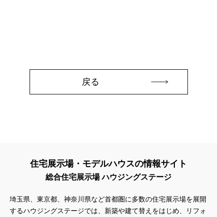
#45階
#4年連続世界記録達成
#5階建て見学会 完成
#6/1(土）GRAND OPEN
#6月限定
#6月限定イベント
#8/19・8/20
#8/1～9/30
#Amazonギフトカード
#amazonギフトカードプレゼント
#Amazonギフトプレゼント
#Amazonギフトプレゼントキャンペーン
#BALMUDA
#BinO
#DaiwaHouse
#DESIGN OFFICE
#English available
戻る
#EnglishOK
#FPセミナー
#FP相談会
#Germoglio
#GRAND OPEN
#GWイベント
#GWイベント展示場
#GWキャンペーン
#GXフェア
#GX型志向住宅
#GX志向型住宅
#gx相談会
#GX補助金
#HD日本ハウス
#HEBEL HAUS
#HInokiya
#HUGme
#iDeCo
#IH
#instagram
#instalive
#IOT
#lifeknit desgin
#LIXIL
住宅展示場・モデルハウスの情報サイト
#LUXURY CAMPAIGN
#Luxury Festa
#Naturia
総合住宅展示場 ハウジングステージ
#NEW OPEN
#newモデルハウス
#NISA
#OPENHOUSE
#Panasonic Homes
#panasonichomes
#Panasonicショールーム
埼玉県、東京都、神奈川県など首都圏に多数の住宅展示場を展開
#PAWTNER
#PayPayポイントプレゼント
するハウジングステージでは、新築や建て替えをはじめ、リフォ