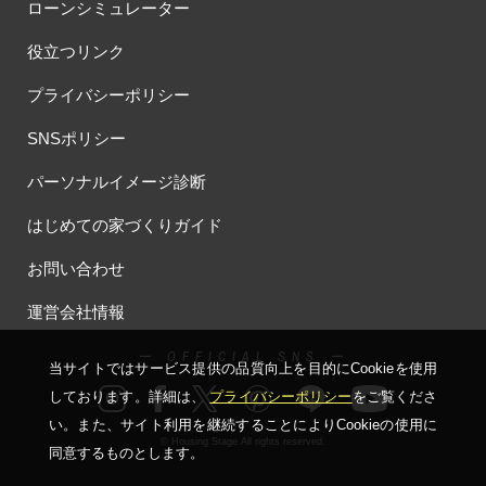
#ほったらかし見学会
#まちびらき
#みらいエコ住宅2026
ローンシミュレーター
#もりぞう
#もりぞうの家
#もるぞう
#ゆっくり見学
役立つリンク
#アイ
#アイシングクッキー
#アイスプレゼント
#アイスマート
#アイ工務店
#アウトドアスタイル
プライバシーポリシー
#アウトドアリビング
#アウトドアリビングフェア
SNSポリシー
#アキュラホーム
#アクアリュウム
#アクセサリーワークショップ
#アルネットホーム
#アレルギー
#アールギャラリー
パーソナルイメージ診断
#イズ熊谷展示場
#イヌ・ネコ
#イベント
#イベント情報
はじめての家づくりガイド
#インスタ
#インスタグラム
#インスタライブ
#インテリア
お問い合わせ
#インテリアキッチン
#インナーガレージ
#イースター
#ウィザースホーム
#ウェブ予約限定
#エアコンのいらない家
運営会社情報
#エアロハス
#エネレボZ
#エリア（上尾市）
#エリア（全国一斉）
#エリア（埼玉県）
#オシャレ
ー OFFICIAL SNS ー
当サイトではサービス提供の品質向上を⽬的にCookieを使⽤
#オンライン
#オンラインセミナー
#オンライン工場ツアー
しております。詳細は、
プライバシーポリシー
をご覧くださ
#オンライン工場見学
#オンライン相談
#オンライン相談会
い。
また、サイト利⽤を継続することによりCookieの使⽤に
#オンライン相談窓口
#オンライン見学会
#オーダーキッチン
© Housing Stage All rights reserved.
同意するものとします。
#オーナ―様宅ツアー
#オーナー住宅