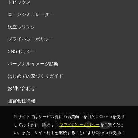
#おしやれな家づくり
#おひさまハイム
#お土地探し
トピックス
#お子さま連れOK
#お子さんと一緒に
#お子様
ローンシミュレーター
#お子様も楽しめる
#お子様向け
#お子様歓迎
#お宅見学
役立つリンク
#お客様満足度
#お家づくり
#お年玉
#お庭
#お役立ち情報
#お得
#お得な家づくり
#お得な情報
プライバシーポリシー
#お得情報
#お散歩
#お散歩見学会
#お正月
#お知らせ
SNSポリシー
#お米券
#お花見
#お金の話相談会
#かき氷
#かけっこ
#かしこい家づくり
#きこりん
#きれいなまち
パーソナルイメージ診断
#こだわりたい方
#こだわりの家づくり
#これからの住宅選び
はじめての家づくりガイド
#ご予約不要
#ご入居宅
#ご入居宅見学
#ご成約特典
#ご来場WEB予約キャンペンーン
#ご来場WEB予約キャンペーン
お問い合わせ
#ご来場キャンペーン
#ご来場プレゼント
#ご来場予約フェア
運営会社情報
#さいたま市
#さいたま市注文住宅
#さいたま市浦和区領家
#さよならキャンペーン
#さらぽか
#さわやかハイム
ー OFFICIAL SNS ー
当サイトではサービス提供の品質向上を⽬的にCookieを使⽤
#しっくい
#すみっコぐらし
#すみりん
#そらのま
しております。詳細は、
プライバシーポリシー
をご覧くださ
#とうもろこし味来収穫体験付
#なんでも相談
い。
また、サイト利⽤を継続することによりCookieの使⽤に
#はじめての家づくり
#ひのき
#へーベルハウス
© Housing Stage All rights reserved.