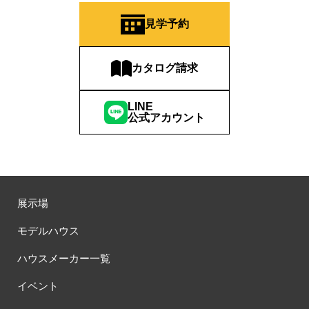
#QUOカードプレゼント
#QUOカードｐａｙプレゼントキャンペーン
見学予約
#RAKU SPA Staition
#Ready Made Houshinng.
#SDGsな家
#select PACKAGE
#se構法
#Skye5
#SR
カタログ請求
#sumitomo forestry
#TLM
#TOKYOWOOD
#Tomorrow's Life Museum
#WEB
#WEBおうち見学会
LINE
#WEBでマイホーム
#WEBイベント
#WEBセミナー
公式アカウント
#WEB予約限定
#WEB予約限定キャンペーン
#WEB予約限定来場特典
#WEB予約＆ご来場
#WEB来場特典
#web見学会
#wonder HAUS
#wonderhaus
#W基礎断熱
#W断熱
#W断熱フェア
#xevoΣ
#YouTube
#Youtube LIVE
#YouTube配信
#Z
#zeh
#ZEHを超えるプラスエネルギー住宅
展示場
#ZEH仕様標準
#Z空調
#【9/１防災の日】
モデルハウス
#【家族と暮らしを守る住まいづくり】
#【間取り相談会】
#あざみ野
#あったかい
#あったかハイム
ハウスメーカー一覧
#いいとこどり、始まる。
#いい暮らし
#えらべる
イベント
#おうち見学ウィーク
#おしゃれ
#おしゃれな家づくり