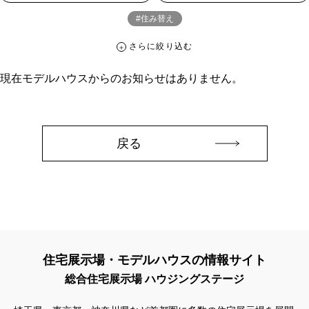
#住み替え
さらに絞り込む
さらに絞り込む
現在モデルハウスからのお知らせはありません。
カテゴリー
すべて
イベント
見学会
宅地・分譲住宅
キャンペーン・特典
お知らせ
戻る
ハッシュタグ
##スウェーデンハウス ＃キャンペーン ＃イベント
##スウェーデンハウス ＃内覧会 ＃イベント
##一斉現場見学会
##一斉現場見学会 #完成現場 #スウェーデンハウスの分譲住宅
#,ライフプランン
#1000万円プレゼントキャンペーン
#100年住宅
住宅展示場・モデルハウスの情報サイト
#1日限定イベント
#1級建築士
#2024年
#2025年断熱仕様
総合住宅展示場 ハウジングステージ
#2026年カレンダー
#20時から見学
#2世帯住宅
#3/28（木）NEW OPEN
#35周年
#3F建て