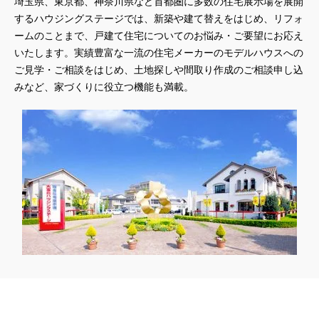
埼玉県、東京都、神奈川県など首都圏に多数の住宅展示場を展開
#3か月で土地を決める
#3階建
#3階建て
#3階建分譲地
するハウジングステージでは、新築や建て替えをはじめ、リフォ
#45階
#4年連続世界記録達成
#5階建て見学会 完成
ームのことまで、戸建て住宅についてのお悩み・ご要望にお応え
#6/1(土）GRAND OPEN
#6月限定
#6月限定イベント
いたします。実績豊富な一流の住宅メーカーのモデルハウスへの
#8/19・8/20
#8/1～9/30
#Amazonギフトカード
ご見学・ご相談をはじめ、土地探しや間取り作成のご相談申し込
#amazonギフトカードプレゼント
#Amazonギフトプレゼント
みなど、家づくりに役立つ機能も満載。
#Amazonギフトプレゼントキャンペーン
#BALMUDA
#BinO
#DaiwaHouse
#DESIGN OFFICE
#English available
#EnglishOK
#FPセミナー
#FP相談会
#Germoglio
#GRAND OPEN
#GWイベント
#GWイベント展示場
#GWキャンペーン
#GXフェア
#GX型志向住宅
#GX志向型住宅
#gx相談会
#GX補助金
#HD日本ハウス
#HEBEL HAUS
#HInokiya
#HUGme
#iDeCo
#IH
#instagram
#instalive
#IOT
#lifeknit desgin
#LIXIL
#LUXURY CAMPAIGN
#Luxury Festa
#Naturia
#NEW OPEN
#newモデルハウス
#NISA
#OPENHOUSE
#Panasonic Homes
#panasonichomes
#Panasonicショールーム
#PAWTNER
#PayPayポイントプレゼント