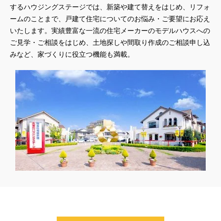
するハウジングステージでは、新築や建て替えをはじめ、リフォ
#45階
#4年連続世界記録達成
#5階建て見学会 完成
ームのことまで、戸建て住宅についてのお悩み・ご要望にお応え
#6/1(土）GRAND OPEN
#6月限定
#6月限定イベント
いたします。実績豊富な一流の住宅メーカーのモデルハウスへの
#8/19・8/20
#8/1～9/30
#Amazonギフトカード
ご見学・ご相談をはじめ、土地探しや間取り作成のご相談申し込
#amazonギフトカードプレゼント
#Amazonギフトプレゼント
みなど、家づくりに役立つ機能も満載。
#Amazonギフトプレゼントキャンペーン
#BALMUDA
#BinO
#DaiwaHouse
#DESIGN OFFICE
#English available
#EnglishOK
#FPセミナー
#FP相談会
#Germoglio
#GRAND OPEN
#GWイベント
#GWイベント展示場
#GWキャンペーン
#GXフェア
#GX型志向住宅
#GX志向型住宅
#gx相談会
#GX補助金
#HD日本ハウス
#HEBEL HAUS
#HInokiya
#HUGme
#iDeCo
#IH
#instagram
#instalive
#IOT
#lifeknit desgin
#LIXIL
#LUXURY CAMPAIGN
#Luxury Festa
#Naturia
#NEW OPEN
#newモデルハウス
#NISA
#OPENHOUSE
#Panasonic Homes
#panasonichomes
#Panasonicショールーム
#PAWTNER
#PayPayポイントプレゼント