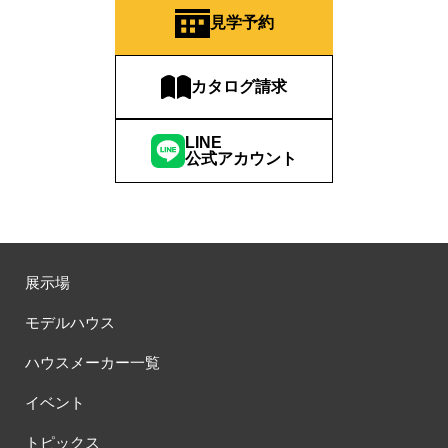
#QUOカードプレゼント
#QUOカードｐａｙプレゼントキャンペーン
見学予約
#RAKU SPA Staition
#Ready Made Houshinng.
#SDGsな家
#select PACKAGE
#se構法
#Skye5
#SR
カタログ請求
#sumitomo forestry
#TLM
#TOKYOWOOD
#Tomorrow's Life Museum
#WEB
#WEBおうち見学会
LINE
#WEBでマイホーム
#WEBイベント
#WEBセミナー
公式アカウント
#WEB予約限定
#WEB予約限定キャンペーン
#WEB予約限定来場特典
#WEB予約＆ご来場
#WEB来場特典
#web見学会
#wonder HAUS
#wonderhaus
#W基礎断熱
#W断熱
#W断熱フェア
#xevoΣ
#YouTube
#Youtube LIVE
#YouTube配信
#Z
#zeh
#ZEHを超えるプラスエネルギー住宅
展示場
#ZEH仕様標準
#Z空調
#【9/１防災の日】
モデルハウス
#【家族と暮らしを守る住まいづくり】
#【間取り相談会】
#あざみ野
#あったかい
#あったかハイム
ハウスメーカー一覧
#いいとこどり、始まる。
#いい暮らし
#えらべる
イベント
#おうち見学ウィーク
#おしゃれ
#おしゃれな家づくり
#おしやれな家づくり
#おひさまハイム
#お土地探し
トピックス