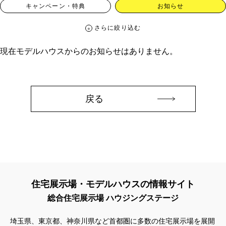
キャンペーン・特典
お知らせ
さらに絞り込む
さらに絞り込む
現在モデルハウスからのお知らせはありません。
カテゴリー
すべて
イベント
見学会
宅地・分譲住宅
キャンペーン・特典
お知らせ
戻る
ハッシュタグ
##スウェーデンハウス ＃キャンペーン ＃イベント
##スウェーデンハウス ＃内覧会 ＃イベント
##一斉現場見学会
##一斉現場見学会 #完成現場 #スウェーデンハウスの分譲住宅
#,ライフプランン
#1000万円プレゼントキャンペーン
#100年住宅
住宅展示場・モデルハウスの情報サイト
#1日限定イベント
#1級建築士
#2024年
#2025年断熱仕様
総合住宅展示場 ハウジングステージ
#2026年カレンダー
#20時から見学
#2世帯住宅
#3/28（木）NEW OPEN
#35周年
#3F建て
埼玉県、東京都、神奈川県など首都圏に多数の住宅展示場を展開
#3か月で土地を決める
#3階建
#3階建て
#3階建分譲地