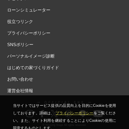
#お子さま連れOK
#お子さんと一緒に
#お子様
ローンシミュレーター
#お子様も楽しめる
#お子様向け
#お子様歓迎
#お宅見学
役立つリンク
#お客様満足度
#お家づくり
#お年玉
#お庭
#お役立ち情報
#お得
#お得な家づくり
#お得な情報
プライバシーポリシー
#お得情報
#お散歩
#お散歩見学会
#お正月
#お知らせ
SNSポリシー
#お米券
#お花見
#お金の話相談会
#かき氷
#かけっこ
#かしこい家づくり
#きこりん
#きれいなまち
パーソナルイメージ診断
#こだわりたい方
#こだわりの家づくり
#これからの住宅選び
はじめての家づくりガイド
#ご予約不要
#ご入居宅
#ご入居宅見学
#ご成約特典
#ご来場WEB予約キャンペンーン
#ご来場WEB予約キャンペーン
お問い合わせ
#ご来場キャンペーン
#ご来場プレゼント
#ご来場予約フェア
運営会社情報
#さいたま市
#さいたま市注文住宅
#さいたま市浦和区領家
#さよならキャンペーン
#さらぽか
#さわやかハイム
ー OFFICIAL SNS ー
当サイトではサービス提供の品質向上を⽬的にCookieを使⽤
#しっくい
#すみっコぐらし
#すみりん
#そらのま
しております。詳細は、
プライバシーポリシー
をご覧くださ
#とうもろこし味来収穫体験付
#なんでも相談
い。
また、サイト利⽤を継続することによりCookieの使⽤に
#はじめての家づくり
#ひのき
#へーベルハウス
© Housing Stage All rights reserved.
同意するものとします。