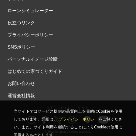
#お子さま連れOK
#お子さんと一緒に
#お子様
ローンシミュレーター
#お子様も楽しめる
#お子様向け
#お子様歓迎
#お宅見学
役立つリンク
#お客様満足度
#お家づくり
#お年玉
#お庭
#お役立ち情報
#お得
#お得な家づくり
#お得な情報
プライバシーポリシー
#お得情報
#お散歩
#お散歩見学会
#お正月
#お知らせ
SNSポリシー
#お米券
#お花見
#お金の話相談会
#かき氷
#かけっこ
#かしこい家づくり
#きこりん
#きれいなまち
パーソナルイメージ診断
#こだわりたい方
#こだわりの家づくり
#これからの住宅選び
はじめての家づくりガイド
#ご予約不要
#ご入居宅
#ご入居宅見学
#ご成約特典
#ご来場WEB予約キャンペンーン
#ご来場WEB予約キャンペーン
お問い合わせ
#ご来場キャンペーン
#ご来場プレゼント
#ご来場予約フェア
運営会社情報
#さいたま市
#さいたま市注文住宅
#さいたま市浦和区領家
#さよならキャンペーン
#さらぽか
#さわやかハイム
ー OFFICIAL SNS ー
当サイトではサービス提供の品質向上を⽬的にCookieを使⽤
#しっくい
#すみっコぐらし
#すみりん
#そらのま
しております。詳細は、
プライバシーポリシー
をご覧くださ
#とうもろこし味来収穫体験付
#なんでも相談
い。
また、サイト利⽤を継続することによりCookieの使⽤に
#はじめての家づくり
#ひのき
#へーベルハウス
© Housing Stage All rights reserved.
同意するものとします。