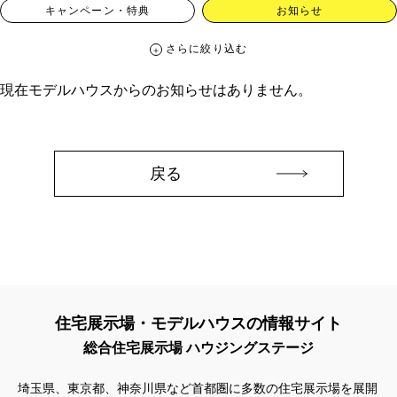
キャンペーン・特典
お知らせ
さらに絞り込む
さらに絞り込む
現在モデルハウスからのお知らせはありません。
カテゴリー
すべて
イベント
見学会
宅地・分譲住宅
キャンペーン・特典
お知らせ
戻る
ハッシュタグ
##スウェーデンハウス ＃キャンペーン ＃イベント
##スウェーデンハウス ＃内覧会 ＃イベント
##一斉現場見学会
##一斉現場見学会 #完成現場 #スウェーデンハウスの分譲住宅
#,ライフプランン
#1000万円プレゼントキャンペーン
#100年住宅
住宅展示場・モデルハウスの情報サイト
#1日限定イベント
#1級建築士
#2024年
#2025年断熱仕様
総合住宅展示場 ハウジングステージ
#2026年カレンダー
#20時から見学
#2世帯住宅
#3/28（木）NEW OPEN
#35周年
#3F建て
埼玉県、東京都、神奈川県など首都圏に多数の住宅展示場を展開
#3か月で土地を決める
#3階建
#3階建て
#3階建分譲地