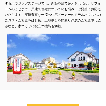
するハウジングステージでは、新築や建て替えをはじめ、リフォ
#45階
#4年連続世界記録達成
#5階建て見学会 完成
ームのことまで、戸建て住宅についてのお悩み・ご要望にお応え
#6/1(土）GRAND OPEN
#6月限定
#6月限定イベント
いたします。実績豊富な一流の住宅メーカーのモデルハウスへの
#8/19・8/20
#8/1～9/30
#Amazonギフトカード
ご見学・ご相談をはじめ、土地探しや間取り作成のご相談申し込
#amazonギフトカードプレゼント
#Amazonギフトプレゼント
みなど、家づくりに役立つ機能も満載。
#Amazonギフトプレゼントキャンペーン
#BALMUDA
#BinO
#DaiwaHouse
#DESIGN OFFICE
#English available
#EnglishOK
#FPセミナー
#FP相談会
#Germoglio
#GRAND OPEN
#GWイベント
#GWイベント展示場
#GWキャンペーン
#GXフェア
#GX型志向住宅
#GX志向型住宅
#gx相談会
#GX補助金
#HD日本ハウス
#HEBEL HAUS
#HInokiya
#HUGme
#iDeCo
#IH
#instagram
#instalive
#IOT
#lifeknit desgin
#LIXIL
#LUXURY CAMPAIGN
#Luxury Festa
#Naturia
#NEW OPEN
#newモデルハウス
#NISA
#OPENHOUSE
#Panasonic Homes
#panasonichomes
#Panasonicショールーム
#PAWTNER
#PayPayポイントプレゼント