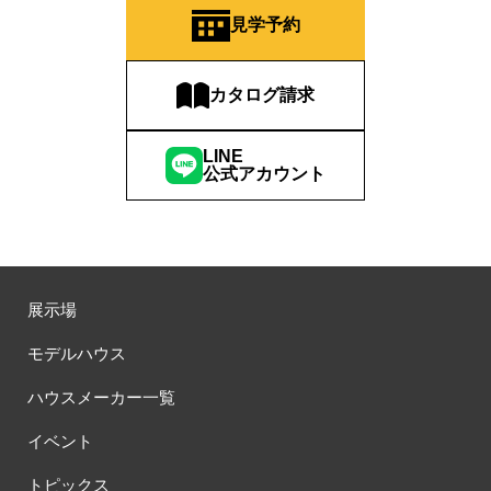
#QUOカードプレゼント
#QUOカードｐａｙプレゼントキャンペーン
見学予約
#RAKU SPA Staition
#Ready Made Houshinng.
#SDGsな家
#select PACKAGE
#se構法
#Skye5
#SR
カタログ請求
#sumitomo forestry
#TLM
#TOKYOWOOD
#Tomorrow's Life Museum
#WEB
#WEBおうち見学会
LINE
#WEBでマイホーム
#WEBイベント
#WEBセミナー
公式アカウント
#WEB予約限定
#WEB予約限定キャンペーン
#WEB予約限定来場特典
#WEB予約＆ご来場
#WEB来場特典
#web見学会
#wonder HAUS
#wonderhaus
#W基礎断熱
#W断熱
#W断熱フェア
#xevoΣ
#YouTube
#Youtube LIVE
#YouTube配信
#Z
#zeh
#ZEHを超えるプラスエネルギー住宅
展示場
#ZEH仕様標準
#Z空調
#【9/１防災の日】
モデルハウス
#【家族と暮らしを守る住まいづくり】
#【間取り相談会】
#あざみ野
#あったかい
#あったかハイム
ハウスメーカー一覧
#いいとこどり、始まる。
#いい暮らし
#えらべる
イベント
#おうち見学ウィーク
#おしゃれ
#おしゃれな家づくり
#おしやれな家づくり
#おひさまハイム
#お土地探し
トピックス