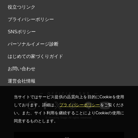
#もりぞう
#もりぞうの家
#もるぞう
#ゆっくり見学
役立つリンク
#アイ
#アイシングクッキー
#アイスプレゼント
#アイスマート
#アイ工務店
#アウトドアスタイル
プライバシーポリシー
#アウトドアリビング
#アウトドアリビングフェア
SNSポリシー
#アキュラホーム
#アクアリュウム
#アクセサリーワークショップ
#アルネットホーム
#アレルギー
#アールギャラリー
パーソナルイメージ診断
#イズ熊谷展示場
#イヌ・ネコ
#イベント
#イベント情報
はじめての家づくりガイド
#インスタ
#インスタグラム
#インスタライブ
#インテリア
#インテリアキッチン
#インナーガレージ
#イースター
お問い合わせ
#ウィザースホーム
#ウェブ予約限定
#エアコンのいらない家
運営会社情報
#エアロハス
#エネレボZ
#エリア（上尾市）
#エリア（全国一斉）
#エリア（埼玉県）
#オシャレ
ー OFFICIAL SNS ー
当サイトではサービス提供の品質向上を⽬的にCookieを使⽤
#オンライン
#オンラインセミナー
#オンライン工場ツアー
しております。詳細は、
プライバシーポリシー
をご覧くださ
#オンライン工場見学
#オンライン相談
#オンライン相談会
い。
また、サイト利⽤を継続することによりCookieの使⽤に
#オンライン相談窓口
#オンライン見学会
#オーダーキッチン
© Housing Stage All rights reserved.
同意するものとします。
#オーナ―様宅ツアー
#オーナー住宅
#オーナー様の生の声が聴ける！
#オーナー様宅