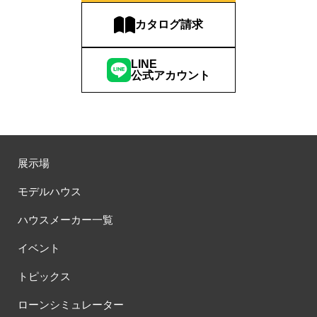
#お子様も楽しめる
#お子様向け
#お子様歓迎
#お宅見学
カタログ請求
#お客様満足度
#お家づくり
#お年玉
#お庭
#お役立ち情報
#お得
#お得な家づくり
#お得な情報
LINE
#お得情報
#お散歩
#お散歩見学会
#お正月
#お知らせ
公式アカウント
#お米券
#お花見
#お金の話相談会
#かき氷
#かけっこ
#かしこい家づくり
#きこりん
#きれいなまち
#こだわりたい方
#こだわりの家づくり
#これからの住宅選び
#ご予約不要
#ご入居宅
#ご入居宅見学
#ご成約特典
展示場
#ご来場WEB予約キャンペンーン
#ご来場WEB予約キャンペーン
#ご来場キャンペーン
#ご来場プレゼント
#ご来場予約フェア
モデルハウス
#さいたま市
#さいたま市注文住宅
#さいたま市浦和区領家
ハウスメーカー一覧
#さよならキャンペーン
#さらぽか
#さわやかハイム
#しっくい
#すみっコぐらし
#すみりん
#そらのま
イベント
#とうもろこし味来収穫体験付
#なんでも相談
トピックス
#はじめての家づくり
#ひのき
#へーベルハウス
#ほったらかし見学会
#まちびらき
#みらいエコ住宅2026
ローンシミュレーター