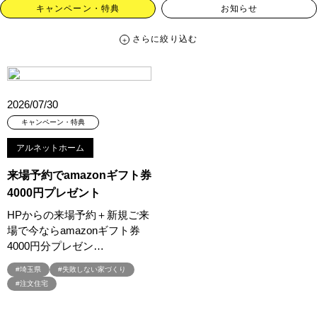
キャンペーン・特典
お知らせ
さらに絞り込む
さらに絞り込む
カテゴリー
すべて
イベント
見学会
宅地・分譲住宅
2026/07/30
キャンペーン・特典
お知らせ
キャンペーン・特典
アルネットホーム
ハッシュタグ
来場予約でamazonギフト券
##スウェーデンハウス ＃キャンペーン ＃イベント
4000円プレゼント
##スウェーデンハウス ＃内覧会 ＃イベント
##一斉現場見学会
HPからの来場予約＋新規ご来
##一斉現場見学会 #完成現場 #スウェーデンハウスの分譲住宅
場で今ならamazonギフト券
#,ライフプランン
#1000万円プレゼントキャンペーン
#100年住宅
4000円分プレゼン…
#1日限定イベント
#1級建築士
#2024年
#2025年断熱仕様
#埼玉県
#失敗しない家づくり
#2026年カレンダー
#20時から見学
#2世帯住宅
#注文住宅
#3/28（木）NEW OPEN
#35周年
#3F建て
#3か月で土地を決める
#3階建
#3階建て
#3階建分譲地