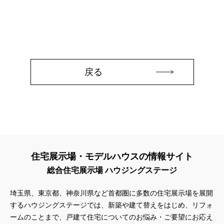
#45階
#4年連続世界記録達成
#5階建て見学会 完成
#6/1(土）GRAND OPEN
#6月限定
#6月限定イベント
#8/19・8/20
#8/1～9/30
#Amazonギフトカード
#amazonギフトカードプレゼント
#Amazonギフトプレゼント
#Amazonギフトプレゼントキャンペーン
#BALMUDA
#BinO
戻る
#DaiwaHouse
#DESIGN OFFICE
#English available
#EnglishOK
#FPセミナー
#FP相談会
#Germoglio
#GRAND OPEN
#GWイベント
#GWキャンペーン
#GXフェア
#GX型志向住宅
#GX志向型住宅
#gx相談会
#GX補助金
#HD日本ハウス
#HEBEL HAUS
#HInokiya
#HUGme
#iDeCo
#IH
#instagram
#instalive
#IOT
住宅展示場・モデルハウスの情報サイト
#lifeknit desgin
#LIXIL
#LUXURY CAMPAIGN
#Luxury Festa
総合住宅展示場 ハウジングステージ
#Naturia
#NEW OPEN
#newモデルハウス
#NISA
#OPENHOUSE
#Panasonic Homes
#panasonichomes
埼玉県、東京都、神奈川県など首都圏に多数の住宅展示場を展開
#Panasonicショールーム
#PAWTNER
するハウジングステージでは、新築や建て替えをはじめ、リフォ
#PayPayポイントプレゼント
#QUOカードプレゼント
ームのことまで、戸建て住宅についてのお悩み・ご要望にお応え