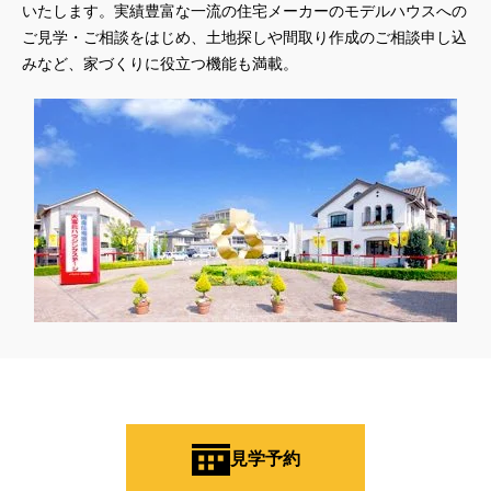
#QUOカードｐａｙプレゼントキャンペーン
#RAKU SPA Staition
いたします。実績豊富な一流の住宅メーカーのモデルハウスへの
ご見学・ご相談をはじめ、土地探しや間取り作成のご相談申し込
#Ready Made Houshinng.
#SDGsな家
#select PACKAGE
みなど、家づくりに役立つ機能も満載。
#se構法
#Skye5
#SR
#sumitomo forestry
#TLM
#TOKYOWOOD
#Tomorrow's Life Museum
#WEB
#WEBおうち見学会
#WEBでマイホーム
#WEBイベント
#WEBセミナー
#WEB予約限定
#WEB予約限定キャンペーン
#WEB予約限定来場特典
#WEB予約＆ご来場
#WEB来場特典
#web見学会
#wonder HAUS
#wonderhaus
#W基礎断熱
#W断熱
#W断熱フェア
#xevoΣ
#YouTube
#Youtube LIVE
#YouTube配信
#Z
#zeh
#ZEHを超えるプラスエネルギー住宅
#ZEH仕様標準
#Z空調
#【9/１防災の日】
#【家族と暮らしを守る住まいづくり】
#【間取り相談会】
#あざみ野
#あったかい
#あったかハイム
#いいとこどり、始まる。
#いい暮らし
#えらべる
#おうち見学ウィーク
#おしゃれ
#おしゃれな家づくり
#おしやれな家づくり
#おひさまハイム
#お土地探し
見学予約
#お子さま連れOK
#お子さんと一緒に
#お子様