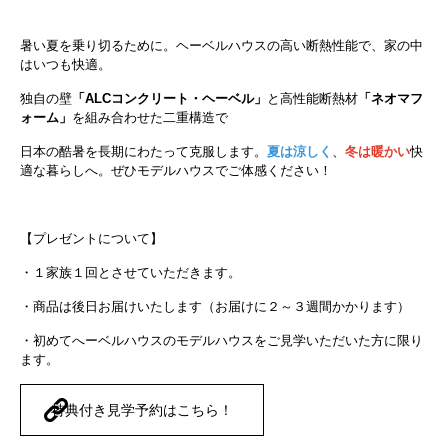
暑い夏を乗り切るために。ヘーベルハウスの高い断熱性能で、家の中
はいつも快適。
独自の壁
「ALCコンクリート・ヘーベル」
と高性能断熱材
「ネオマフ
ォーム」
を組み合わせた二重構造で
日本の酷暑を長期にわたって克服します。
夏は涼しく
、
冬は暖かい
快
適な暮らしへ。ぜひモデルハウスでご体感ください！
【プレゼントについて】
・１家族１回とさせていただきます。
・商品は後日お届けいたします（お届けに２～３週間かかります）
・初めてへーベルハウスのモデルハウスをご見学いただいた方に限り
ます。
特典付き見学予約はこちら！