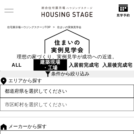
住宅展示場ハウジングステージTOP
住まいの実例見学会
理想の家づくり、実例見学が成功への近道。
建築現場
ALL
入居前
完成宅
入居後
完成宅
・工場
条件から絞り込み
エリアから探す
メーカーから探す