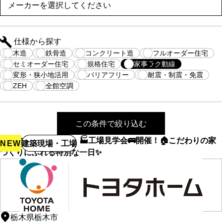
仕様から探す
木造
鉄骨造
コンクリート造
フルオーダー住宅
セミオーダー住宅
規格住宅
家事ラク動線
変形・狭小地活用
バリアフリー
耐震・制震・免震
ZEH
全館空調
この条件で絞り込む
《トヨタホーム東京》🏭工場見学会🚌開催！🏠こだわりの家
NEW
建築現場・工場
づくりにふれる特別な一日✨
栃木県栃木市