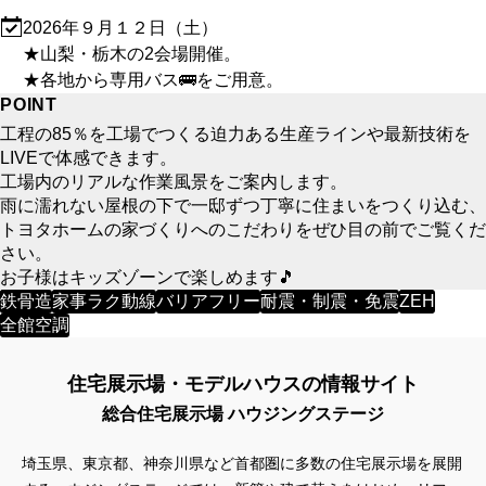
2026年９月１２日（土）
★山梨・栃木の2会場開催。
★各地から専用バス🚌をご用意。
POINT
工程の85％を工場でつくる迫力ある生産ラインや最新技術を
LIVEで体感できます。
工場内のリアルな作業風景をご案内します。
雨に濡れない屋根の下で一邸ずつ丁寧に住まいをつくり込む、
トヨタホームの家づくりへのこだわりをぜひ目の前でご覧くだ
さい。
お子様はキッズゾーンで楽しめます🎵
鉄骨造
家事ラク動線
バリアフリー
耐震・制震・免震
ZEH
全館空調
住宅展示場・モデルハウスの情報サイト
総合住宅展示場 ハウジングステージ
埼玉県、東京都、神奈川県など首都圏に多数の住宅展示場を展開