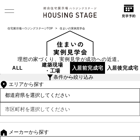
住宅展示場ハウジングステージTOP
住まいの実例見学会
理想の家づくり、実例見学が成功への近道。
建築現場
ALL
入居前
完成宅
入居後
完成宅
・工場
条件から絞り込み
エリアから探す
メーカーから探す