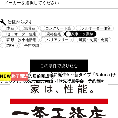
仕様から探す
木造
鉄骨造
コンクリート造
フルオーダー住宅
セミオーダー住宅
規格住宅
家事ラク動線
変形・狭小地活用
バリアフリー
耐震・制震・免震
ZEH
全館空調
この条件で絞り込む
⭐一条の北欧スタイルがついに誕生⭐ ～新タイプ「Naturia (ナ
NEW
終了間近
入居前完成宅
チュリア) 」の先行販売開始～!!⭐先行見学会 予約制⭐