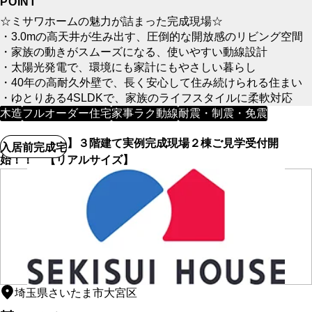
POINT
☆ミサワホームの魅力が詰まった完成現場☆
・3.0mの高天井が生み出す、圧倒的な開放感のリビング空間
・家族の動きがスムーズになる、使いやすい動線設計
・太陽光発電で、環境にも家計にもやさしい暮らし
・40年の高耐久外壁で、長く安心して住み続けられる住まい
・ゆとりある4SLDKで、家族のライフスタイルに柔軟対応
木造
フルオーダー住宅
家事ラク動線
耐震・制震・免震
【積水ハウス】３階建て実例完成現場２棟ご見学受付開
入居前完成宅
始！！ 【リアルサイズ】
埼玉県さいたま市大宮区