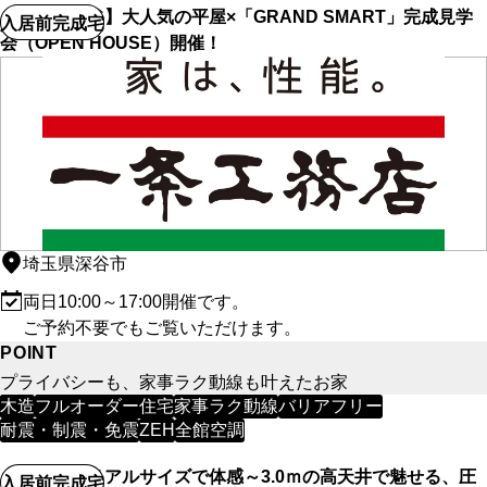
【深谷市大谷】大人気の平屋×「GRAND SMART」完成見学
入居前完成宅
会（OPEN HOUSE）開催！
埼玉県深谷市
両日10:00～17:00開催です。
ご予約不要でもご覧いただけます。
POINT
プライバシーも、家事ラク動線も叶えたお家
木造
フルオーダー住宅
家事ラク動線
バリアフリー
耐震・制震・免震
ZEH
全館空調
【朝霞市】リアルサイズで体感～3.0ｍの高天井で魅せる、圧
入居前完成宅