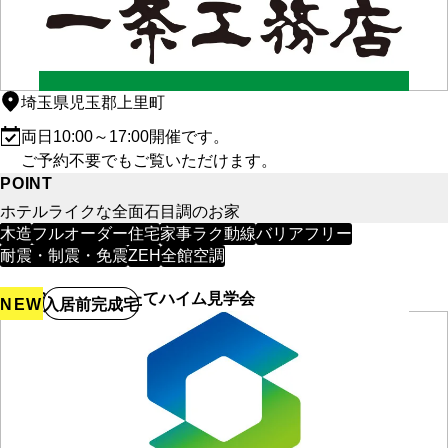
埼玉県児玉郡上里町
両日10:00～17:00開催です。
ご予約不要でもご覧いただけます。
POINT
ホテルライクな全面石目調のお家
木造
フルオーダー住宅
家事ラク動線
バリアフリー
耐震・制震・免震
ZEH
全館空調
【8/23限定】出来たてハイム見学会
NEW
入居前完成宅