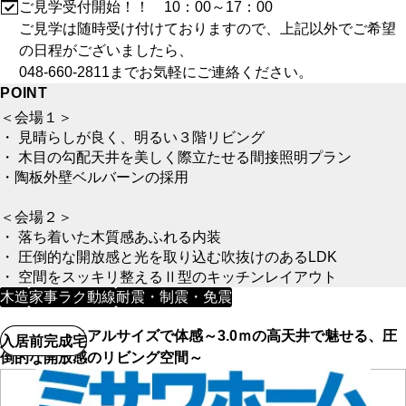
ご見学受付開始！！ 10：00～17：00
ご見学は随時受け付けておりますので、上記以外でご希望
の日程がございましたら、
048-660-2811までお気軽にご連絡ください。
POINT
＜会場１＞
・ 見晴らしが良く、明るい３階リビング
・ 木目の勾配天井を美しく際立たせる間接照明プラン
・陶板外壁ベルバーンの採用
＜会場２＞
・ 落ち着いた木質感あふれる内装
・ 圧倒的な開放感と光を取り込む吹抜けのあるLDK
・ 空間をスッキリ整えるⅡ型のキッチンレイアウト
木造
家事ラク動線
耐震・制震・免震
【朝霞市】リアルサイズで体感～3.0ｍの高天井で魅せる、圧
入居前完成宅
倒的な開放感のリビング空間～