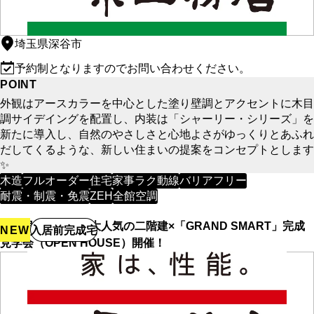
埼玉県深谷市
予約制となりますのでお問い合わせください。
POINT
外観はアースカラーを中心とした塗り壁調とアクセントに木目
調サイデイングを配置し、内装は「シャーリー・シリーズ」を
新たに導入し、自然のやさしさと心地よさがゆっくりとあふれ
だしてくるような、新しい住まいの提案をコンセプトとします
✨
木造
フルオーダー住宅
家事ラク動線
バリアフリー
耐震・制震・免震
ZEH
全館空調
【上里町神保原】大人気の二階建×「GRAND SMART」完成
NEW
入居前完成宅
見学会（OPEN HOUSE）開催！