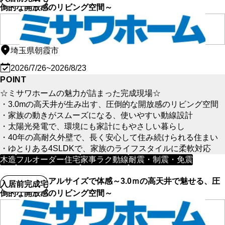
倒的な開放感のリビング空間～
埼玉県朝霞市
2026/7/26~2026/8/23
POINT
☆ミサワホームの魅力が詰まった完成現場☆
・3.0mの高天井が生み出す、圧倒的な開放感のリビング空間
・家族の動きがスムーズになる、使いやすい動線設計
・太陽光発電で、環境にも家計にもやさしい暮らし
・40年の高耐久外壁で、長く安心して住み続けられる住まい
・ゆとりある4SLDKで、家族のライフスタイルに柔軟対応
木造
フルオーダー住宅
家事ラク動線
耐震・制震・免震
【朝霞市】リアルサイズで体感～3.0ｍの高天井で魅せる、圧
入居前完成宅
倒的な開放感のリビング空間～