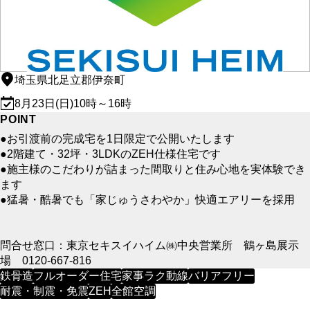
埼玉県北足立郡伊奈町
8月23日(日)10時～16時
POINT
●お引渡前の完成宅を1日限定で公開いたします
●2階建て・32坪・3LDKのZEH仕様住宅です
●施主様のこだわりが詰まった間取りと住み心地を実体験でき
ます
●猛暑・酷暑でも「家じゅうさわやか」快適エアリーを採用
問合せ窓口：東京セキスイハイム㈱中央営業所 鶴ヶ島展示
場 0120-667-816
鉄骨造
フルオーダー住宅
家事ラク動線
バリアフリー
耐震・制震・免震
ZEH
全館空調