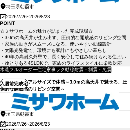
埼玉県朝霞市
2026/7/26~2026/8/23
POINT
☆ミサワホームの魅力が詰まった完成現場☆
・3.0mの高天井が生み出す、圧倒的な開放感のリビング空間
・家族の動きがスムーズになる、使いやすい動線設計
・太陽光発電で、環境にも家計にもやさしい暮らし
・40年の高耐久外壁で、長く安心して住み続けられる住まい
・ゆとりある4SLDKで、家族のライフスタイルに柔軟対応
木造
フルオーダー住宅
家事ラク動線
耐震・制震・免震
【朝霞市】リアルサイズで体感～3.0ｍの高天井で魅せる、圧
入居前完成宅
倒的な開放感のリビング空間～
埼玉県朝霞市
2026/7/26~2026/8/23