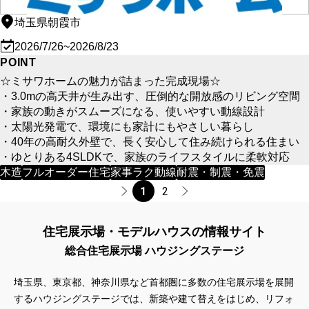
埼玉県朝霞市
2026/7/26~2026/8/23
POINT
☆ミサワホームの魅力が詰まった完成現場☆
・3.0mの高天井が生み出す、圧倒的な開放感のリビング空間
・家族の動きがスムーズになる、使いやすい動線設計
・太陽光発電で、環境にも家計にもやさしい暮らし
・40年の高耐久外壁で、長く安心して住み続けられる住まい
・ゆとりある4SLDKで、家族のライフスタイルに柔軟対応
木造
フルオーダー住宅
家事ラク動線
耐震・制震・免震
1
2
住宅展示場・モデルハウスの情報サイト
総合住宅展示場 ハウジングステージ
埼玉県、東京都、神奈川県など首都圏に多数の住宅展示場を展開
するハウジングステージでは、新築や建て替えをはじめ、リフォ