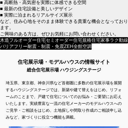
■ 高断熱・高気密を実際に体感できる空間
■ 最新の住宅設備と美しいデザイン
■ 実際に泊まれるリアルサイズ展示
など、住み心地をそのまま体験できる貴重な機会となっており
ます。
ご興味のある方は、ぜひお気軽にお問い合わせください。
木造
フルオーダー住宅
セミオーダー住宅
規格住宅
家事ラク動線
バリアフリー
耐震・制震・免震
ZEH
全館空調
住宅展示場・モデルハウスの情報サイト
総合住宅展示場 ハウジングステージ
埼玉県、東京都、神奈川県など首都圏に多数の住宅展示場を展開
するハウジングステージでは、新築や建て替えをはじめ、リフォ
ームのことまで、戸建て住宅についてのお悩み・ご要望にお応え
いたします。実績豊富な一流の住宅メーカーのモデルハウスへの
ご見学・ご相談をはじめ、土地探しや間取り作成のご相談申し込
みなど、家づくりに役立つ機能も満載。