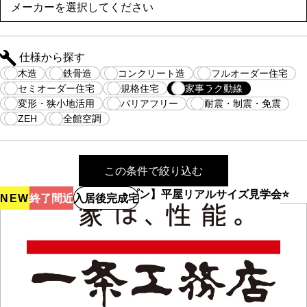
仕様から探す
木造
鉄骨造
コンクリート造
フルオーダー住宅
セミオーダー住宅
規格住宅
家事ラク動線
変形・狭小地活用
バリアフリー
耐震・制震・免震
ZEH
全館空調
この条件で絞り込む
⭐【宿泊体験棟ＮＥＷオープン】平屋リアルサイズ見学会⭐
NEW
終了間近
入居後完成宅