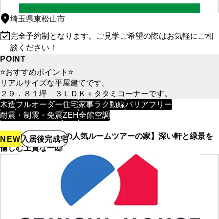
埼玉県東松山市
完全予約制となります。ご見学ご希望の際はお気軽にご相
談ください！
POINT
⭐おすすめポイント⭐
リアルサイズな平屋建てです。
２９．８１坪 ３ＬＤＫ＋タタミコーナーです。
木造
フルオーダー住宅
家事ラク動線
バリアフリー
耐震・制震・免震
ZEH
全館空調
【YouTubeで話題の人気ルームツアーの家】深い軒と緑景を
NEW
入居後完成宅
愉しむ上質な一邸