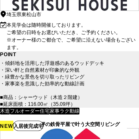
埼玉県東松山市
本見学会は随時開催しております。
ご希望の日時をお選びいただき、ご予約ください。
※オーナー様のご都合で、ご希望に沿えない場合もござい
ます。
POINT
・傾斜地を活用した浮遊感のあるウッドデッキ
・深い軒と自然素材が印象的な外観
・緑豊かな景色を切り取ったリビング
・家事楽を意識した効率的な動線計画
■商品：シャーウッド（木造２階建）
■延床面積：116.00㎡（35.09坪）
木造
フルオーダー住宅
家事ラク動線
【積水ハウス】30坪の鉄骨平屋で叶う大空間リビング
NEW
入居後完成宅