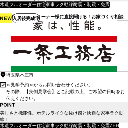
木造
フルオーダー住宅
家事ラク動線
耐震・制震・免震
【特別企画】先輩オーナー様に直接聞ける！お家づくり相談
NEW
入居後完成宅
埼玉県本庄市
≪見学予約≫からお問い合わせください。
その際、【実例見学会】とご記載の上、ご希望の日時をお
伝えください。
POINT
美しさと機能性。ホテルライクな抜け感と快適な家事ラク動
線！
木造
フルオーダー住宅
家事ラク動線
耐震・制震・免震
ZEH