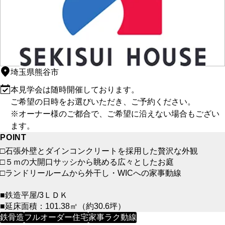
埼玉県熊谷市
本見学会は随時開催しております。
ご希望の日時をお選びいただき、ご予約ください。
※オーナー様のご都合で、ご希望に沿えない場合もござい
ます。
POINT
□石張外壁とダインコンクリートを採用した贅沢な外観
□５ｍの大開口サッシから眺める広々としたお庭
□ランドリールームから外干し・WICへの家事動線
■鉄造平屋/3ＬＤＫ
■延床面積：101.38㎡（約30.6坪）
鉄骨造
フルオーダー住宅
家事ラク動線