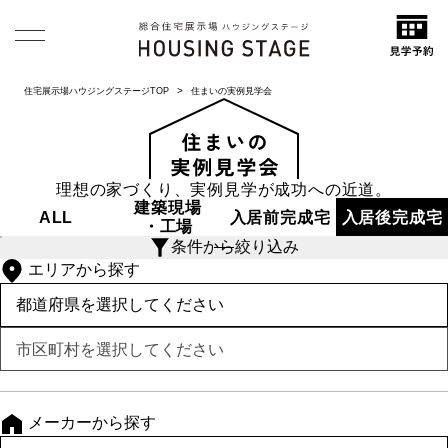
住宅展示場ハウジングステージTOP
住まいの実例見学会
理想の家づくり、実例見学が成功への近道。
建築現場
ALL
入居前
完成宅
入居後
完成宅
・工場
条件から絞り込み
エリアから探す
メーカーから探す