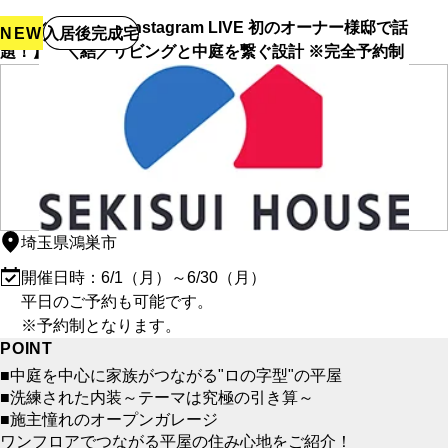
【積水ハウス公式Instagram LIVE 初のオーナー様邸で話
NEW
入居後完成宅
題！】 ＼結／リビングと中庭を繋ぐ設計 ※完全予約制
埼玉県鴻巣市
開催日時：6/1（月）～6/30（月）
平日のご予約も可能です。
※予約制となります。
POINT
■中庭を中心に家族がつながる"ロの字型"の平屋
■洗練された内装～テーマは究極の引き算～
■施主憧れのオープンガレージ
ワンフロアでつながる平屋の住み心地をご紹介！