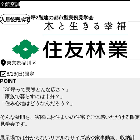
全館空調
【品川区】30坪2階建の都市型実例見学会
入居後完成宅
東京都品川区
8/16(日)限定
POINT
「30坪って実際どんな広さ？」
「家族で暮らすには十分？」
「住み心地はどうなんだろう？」
そんな疑問を、実際にお住まいの住宅でご体感いただける限定
見学会です。
展示場では分からないリアルなサイズ感や家事動線、収納計