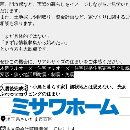
画、開放感など、実際の暮らしをイメージしながらご見学いた
だけます。
また、土地探しや間取り、資金計画など、家づくりに関するご
相談も承ります。
「まだ具体的ではない」
「まずは情報収集から始めたい」
という方も大歓迎です。
ぜひこの機会に、リアルサイズの住まいをご体感ください。
木造
フルオーダー住宅
セミオーダー住宅
規格住宅
家事ラク動線
変形・狭小地活用
耐震・制震・免震
【愛犬・愛猫・小鳥と暮らす家】旗状地とは思えない、 光あ
入居後完成宅
ふれる２階リビングの住まい
埼玉県さいたま市西区
本見学会は随時開催しております。