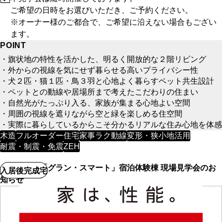
ご希望の日時をお選びいただき、ご予約ください。
※オーナー様のご都合で、ご希望に沿えない場合もござい
ます。
POINT
・旗状地の特性を活かした、明るく開放的な２階リビング
・外からの視線を気にせず暮らせる高いプライバシー性
・犬２匹・猫１匹・鳥３羽と心地よく暮らすペット共生設計
・ペットとの動線や居場所まで考えたこだわりの住まい
・自然光がたっぷり入る、家族が集まる心地よい空間
・周囲の視線を遮りながら空と緑を楽しめる住空間
・実際に暮らしているからこそ分かるリアルな住み心地を体感
木造
フルオーダー住宅
家事ラク動線
変形・狭小地活用
耐震・制震・免震
ZEH
一条工務店「グラン・スマート」宿泊体験棟 現場見学会のお
入居後完成宅
知らせ