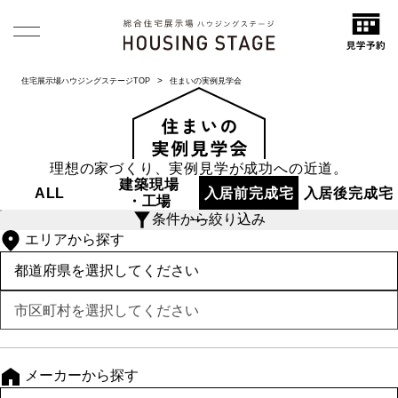
住宅展示場ハウジングステージTOP
住まいの実例見学会
理想の家づくり、実例見学が成功への近道。
建築現場
ALL
入居前
完成宅
入居後
完成宅
・工場
条件から絞り込み
エリアから探す
メーカーから探す